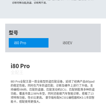
型号
i80 Pro
i80EV
i80 Pro
全配王
I80 Pro全配王是一款全能型防盗匹配设备，延续了经典产品i80pad
的稳定性能，同时在汽车防盗匹配、诊断及硬件上进行了升级。支
持编程VIN码、匹配防盗器、匹配发动机ECU、匹配钥匙等多种防盗
功能，覆盖市面上98%车型，同时还能做汽车智能诊断，搭载了13
项特殊功能，性价比更高。 豪华版标配KC501编程器和KS-1丰田智
能卡，搭配使用更强大。